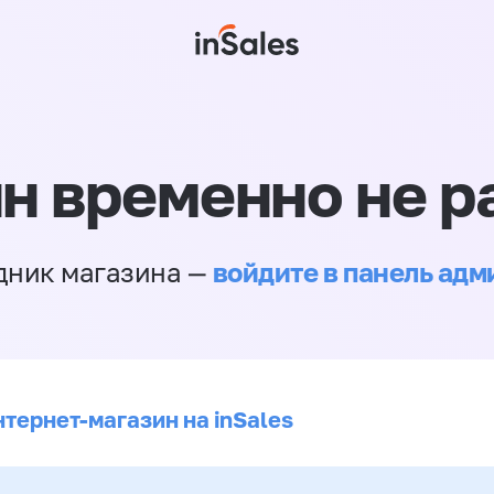
н временно не р
войдите в панель ад
дник магазина —
нтернет-магазин на inSales