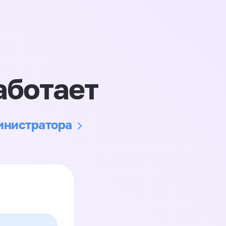
аботает
министратора