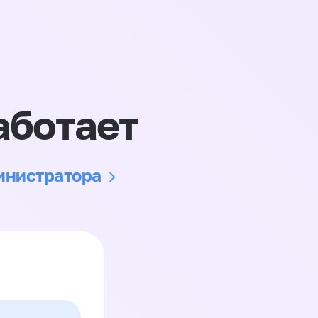
аботает
министратора