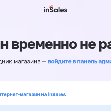
н временно не р
войдите в панель ад
дник магазина —
нтернет-магазин на inSales