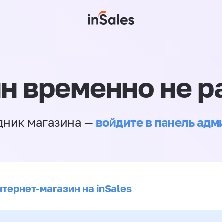
н временно не р
войдите в панель ад
дник магазина —
нтернет-магазин на inSales