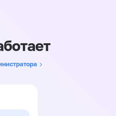
аботает
министратора