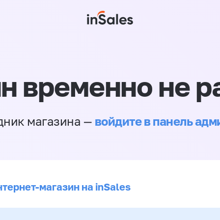
н временно не р
войдите в панель ад
дник магазина —
нтернет-магазин на inSales