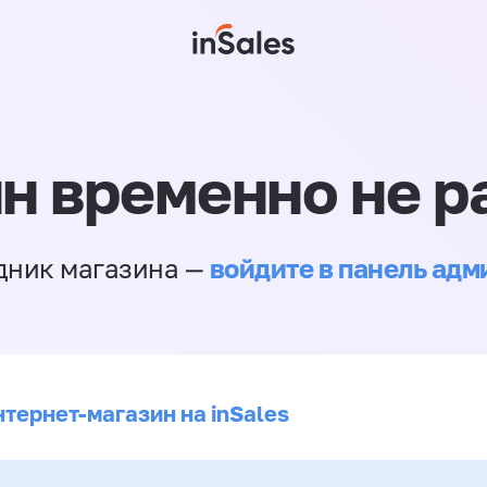
н временно не р
войдите в панель ад
дник магазина —
нтернет-магазин на inSales