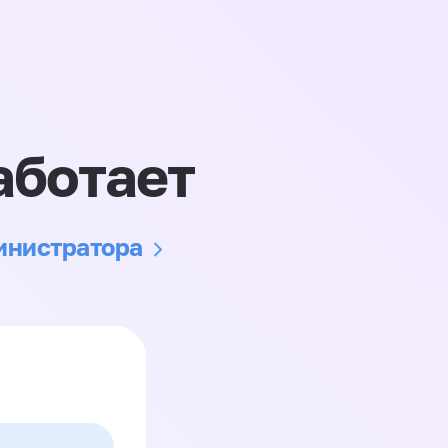
аботает
министратора