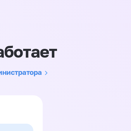
аботает
министратора