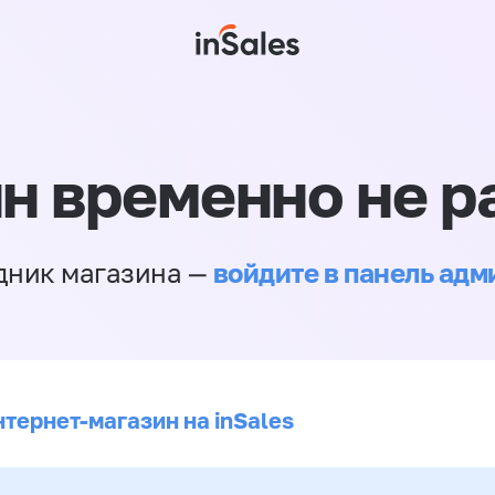
н временно не р
войдите в панель ад
дник магазина —
нтернет-магазин на inSales