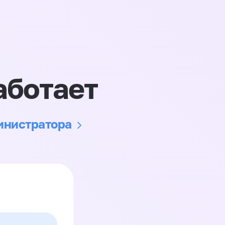
аботает
министратора