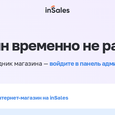
н временно не р
войдите в панель ад
дник магазина —
нтернет-магазин на inSales